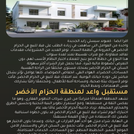
اقرا ايضا :
كمبوند سيسلي زايد الجديدة
واحدة من العوامل التي ساهمت في زيادة الطلب على فيلا للبيع في الحزام
الاخضر هي المرونة في أنظمة السداد. توفر العديد من المشروعات مقدمات
تعاقد متفاوتة، مع فترات تقسيط تمتد لعدة سنوات.
هذا التنوع في خطط الدفع يتيح للعملاء اختيار النظام الأنسب لهم، دون
التعرض لضغوط مالية كبيرة، مما يجعل قرار الشراء أكثر سهولة.
السكن في الحزام الأخضر يمنحك مستوى مختلفًا من الراحة النفسية.
المساحات الخضراء، الهواء النقي، انخفاض الضوضاء، كلها عوامل تؤثر بشكل
مباشر على جودة حياتك اليومية. عند امتلاك فيلا للبيع في الحزام الاخضر، فأنت
توفر لأسرتك بيئة صحية، ومساحة آمنة للأطفال، ومجتمعًا راقيًا يشاركك
نفس الاهتمامات ونمط الحياة.
مستقبل واعد لمنطقة الحزام الأخضر
تشهد المنطقة اهتمامًا متزايدًا من كبرى شركات التطوير العقاري، وهو ما
يعكس الثقة في مستقبلها. ومع استمرار تطوير البنية التحتية وتحسين الطرق
والمحاور المحيطة، تزداد جاذبية الحزام الأخضر عامًا بعد عام.
اختيارك اليوم لشراء فيلا للبيع في الحزام الاخضر قد يكون خطوة استباقية
تضمن لك الاستفادة من ارتفاع القيمة مستقبلًا.
في النهاية، شراء منزل هو أحد أهم القرارات في حياتك. وعندما يكون الاختيار هو
فيلا للبيع في الحزام الاخضر، فأنت تجمع بين السكن الراقي والاستثمار الآمن.
الموقع المميز، التخطيط المنظم، تنوع المساحات، الخدمات المتكاملة،