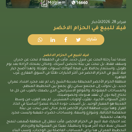
فبراير 28, 2026
الأخبار
فيلا للبيع في الحزام الاخضر
شارك
فيلا للبيع في الحزام الاخضر
عندما تبدأ رحلة البحث عن منزل جديد، فأنت في الحقيقة لا تبحث عن جدران
وسقف فقط، بل تبحث عن بيئة تحتضن أسرتك، ومكان يمنحك الراحة بعد يوم
طويل، واستثمار يحافظ على قيمة أموالك لسنوات طويلة. ولهذا أصبح خيار
فيلا للبيع في الحزام الاخضر من أكثر الخيارات طلبًا في السوق العقاري غرب
القاهرة.
منطقة الحزام الأخضر المحيطة بمدينة الشيخ زايد لم تعد مجرد امتداد عمراني
جديد، بل تحولت إلى مجتمع سكني راقٍ يجمع بين التخطيط المنظم،
والمساحات المفتوحة، والموقع الاستراتيجي الذي يضعك بالقرب من كل ما
تحتاج إليه دون أن تفقد هدوءك وخصوصيتك.
خلال السنوات الأخيرة، تغيّرت أولويات المشترين. لم يعد القرب من وسط
المدينة هو المعيار الوحيد، بل أصبحت جودة الحياة عنصرًا أساسيًا في اتخاذ
القرار. وهنا برزت منطقة الحزام الأخضر كخيار مثالي لمن يبحث عن بيئة
منخفضة الكثافة، وشوارع واسعة، ومساحات خضراء حقيقية وليست مجرد
واجهات تجميلية.
عند اختيارك فيلا للبيع في الحزام الاخضر، فأنت تنتقل إلى منطقة صُممت لتمنح
السكان نمط حياة أكثر هدوءًا وتنظيمًا، بعيدًا عن العشوائية والازدحام.
التخطيط العمراني هنا يراعي المسافات الفاصلة بين الوحدات، ونسب البناء