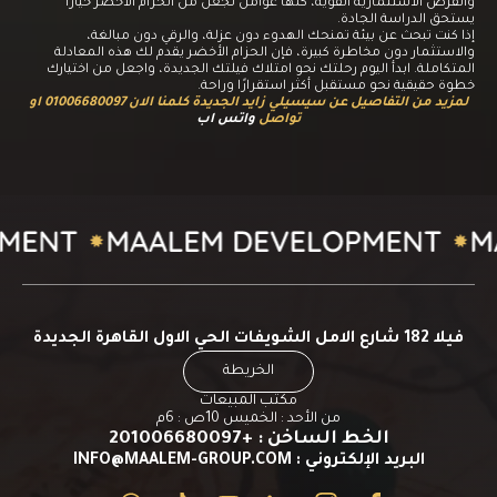
والفرص الاستثمارية القوية، كلها عوامل تجعل من الحزام الأخضر خيارًا
يستحق الدراسة الجادة.
إذا كنت تبحث عن بيئة تمنحك الهدوء دون عزلة، والرقي دون مبالغة،
والاستثمار دون مخاطرة كبيرة، فإن الحزام الأخضر يقدم لك هذه المعادلة
المتكاملة. ابدأ اليوم رحلتك نحو امتلاك فيلتك الجديدة، واجعل من اختيارك
خطوة حقيقية نحو مستقبل أكثر استقرارًا وراحة.
لمزيد من التفاصيل عن سيسيلي زايد الجديدة كلمنا الان 01006680097 او
تواصل
واتس اب
فيلا 182 شارع الامل الشويفات الحي الاول القاهرة الجديدة
الخريطة
مكتب المبيعات
من الأحد : الخميس 10ص : 6م
الخط الساخن
:
+201006680097
البريد الإلكتروني
:
INFO@MAALEM-GROUP.COM