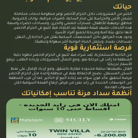
حياتك
الكثير من المشروعات داخل الحزام الأخضر توفر منظومة خدمات متكاملة
تشمل الأمن والحراسة على مدار الساعة، كاميرات مراقبة، بوابات إلكترونية،
مناطق ترفيهية للأطفال، مسارات للمشي والجري، ومساحات خضراء واسعة.
هذه الخدمات تضيف قيمة حقيقية عند امتلاك فيلا للبيع في الحزام الاخضر،
لأنها تخلق بيئة آمنة ومريحة لجميع أفراد الأسرة.
وجود هذه المرافق داخل المجتمعات السكنية يقلل من الحاجة إلى التنقل
لمسافات بعيدة، ويجعل الحياة اليومية أكثر سهولة وتنظيمًا.
فرصة استثمارية قوية
من الناحية الاستثمارية، يُعد شراء فيلا للبيع في الحزام الاخضر خطوة ذكية.
المنطقة ما زالت في مرحلة نمو، ومع اكتمال المشروعات وزيادة الطلب، ترتفع
الأسعار تدريجيًا
الفلل بطبيعتها سلعة محدودة مقارنة بالشقق، ومع ازدياد الإقبال على نمط
السكن المستقل، يصبح الاحتفاظ بفيلا في منطقة واعدة مثل الحزام الأخضر
فرصة لتحقيق عائد قوي سواء عند إعادة البيع أو التأجير. كما أن قرب المنطقة
من التوسعات الجديدة في زايد يعزز من فرص ارتفاع القيمة السوقية خلال
السنوات القادمة.
أنظمة سداد مرنة تناسب إمكانياتك