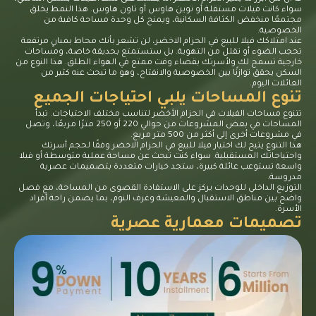
سواء كانت فيلات مستقلة أو توين هاوس أو تاون هاوس. هذا النمط يخلق
مجتمعًا منخفض الكثافة السكانية، ويمنح كل وحدة مساحة كافية من
الخصوصية.
عند امتلاكك فيلا للبيع في الحزام الاخضر، لن تشعر بأنك محاط بمبانٍ مرتفعة
تحجب الضوء أو تقلل من التهوية. بل ستستمتع بحديقة خاصة، ومساحات
خارجية تسمح لك ولأسرتك بقضاء وقت ممتع في الهواء الطلق. هذا النوع من
السكن يحقق توازنًا بين الخصوصية والانفتاح، وهو ما تبحث عنه كثير من
العائلات اليوم.
تنوع المساحات يلبي احتياجات الجميع
تتنوع مساحات الفيلات في الحزام الأخضر لتناسب مختلف الاحتياجات. تبدأ
المساحات في بعض المشروعات من حوالي 220 أو 250 مترًا مربعًا، وتصل
في مشروعات أخرى إلى أكثر من 500 متر مربع.
هذا التنوع يتيح لك اختيار فيلا للبيع في الحزام الاخضر وفقًا لحجم أسرتك
واحتياجاتك المستقبلية. سواء كنت تبحث عن مساحة عملية متوسطة أو فيلا
واسعة تستوعب عائلة كبيرة، ستجد خيارات متعددة بتصميمات عصرية
مدروسة.
التوزيع الداخلي للوحدات يركز على الاستفادة القصوى من المساحة، مع فصل
واضح بين مناطق الاستقبال والمعيشة وغرف النوم، بما يضمن راحة أفراد
الأسرة.
تصميمات معمارية عصرية