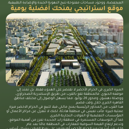
المنخفضة، ووجود مساحات مفتوحة تتيح التهوية الجيدة والإضاءة الطبيعية.
موقع استراتيجي يمنحك أفضلية يومية
الميزة الكبرى في الحزام الأخضر لا تقتصر على الهدوء فقط، بل تمتد إلى
موقعه الحيوي. فالمنطقة تقع بالقرب من طريق الإسكندرية الصحراوي،
ووصلة دهشور، ومحور 26 يوليو، مما يسهل الوصول إلى مختلف مناطق
القاهرة الكبرى خلال وقت قصير.
هذا القرب من المحاور الرئيسية يمنح مالكي فيلا للبيع في الحزام الاخضر ميزة
عملية كبيرة؛ فأنت تعيش في منطقة هادئة، لكنك لا تنعزل عن مراكز الأعمال أو
المؤسسات التعليمية أو المولات التجارية الكبرى.
كما أن التوسعات المستمرة في
منطقة زايد الجديدة
تعزز من أهمية الموقع،
وتدعم ارتفاع القيمة السوقية للعقارات في المنطقة عامًا بعد عام.
فا ان من أبرز ما يميز الحزام الأخضر أنه يعتمد على نمط الفيلات بشكل أساسي،