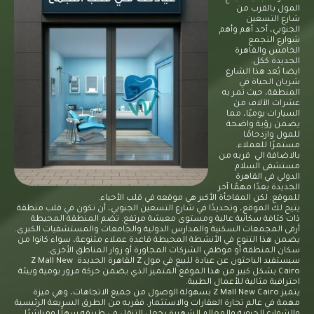
المول بالقرب من
شارع التسعين
الجنوبي، أحد أهم وأهم
شوارع التجمع
الخامس والقاهرة
الجديدة ككل.
ايضا يُعد هذا الشارع
شريان الحياة في
المنطقة، حيث تمر به
عشرات الآلاف من
السيارات يوميًا، مما
يضمن رؤية واضحة
للمول وازدحامًا
مستمرًا للعملاء.
بالاضافة الي قربه من
مستشفى السلام
الدولي في القاهرة
الجديدة بعدًا مهمًا آخر
للموقع. لكن المفاجأة الأكبر هي موقعه في قلب الأحياء.
يتيح لك الموقع، وتحديدًا في شارع التسعين الجنوبي، أن تكون في قلب منطقة
ذات كثافة سكانية عالية ومستوى معيشة مرتفع. تضم المنطقة المحيطة
أرقى المجمعات السكنية والمدارس الدولية والجامعات والمستشفيات الكبرى.
يضمن هذا التنوع في الأنشطة المحيطة قاعدة عملاء متنوعة، سواء كانوا من
سكان المنطقة أو موظفي الشركات المجاورة أو زوار المناطق الأخرى.
سيستفيد الباحثون عن عيادة للبيع في مول Z القاهرة الجديدة Z Mall New
Cairo بشكل كبير من هذا الموقع المتميز الذي يضمن حركة مرور يومية وبيئة
احترافية مثالية للأعمال الطبية.
يتميز Z Mall New Cairo بسهولة الوصول من جميع الاتجاهات، وهي ميزة
مهمة في عالم تجارة العقارات والاستثمار. فقربه من الطرق السريعة الرئيسية