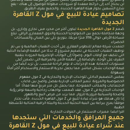
والشوارع الحيوية والمعالم الشهيرة يجعل التنقل في طريقه سهلًا ومباشرًا.
لن يحتاج أحد إلى خرائط معقدة أو شروحات مطولة للوصول إلى هناك - يقع
شارع التسعين بجوار هيئة القاهرة الجديدة، والجميع يعرف الطريق.
تصاميم عيادة للبيع في مول Z القاهرة
الجديدة
صُمم
Z مول القاهرة الجديدة
ليكون أكثر من مجرد مبنى تجاري وإداري، بل
وجهة متكاملة تجمع بين التكنولوجيا الحديثة والذوق المعماري الراقي. تبلغ
مساحة الأرض حوالي 3116 مترًا مربعًا، بتوزيع ذكي بين المباني والمساحات
الخضراء.
اعتمدت شركة معالم للتطوير العقاري على أحدث التقنيات العالمية و س
تم
توظيف التقنيات الحديثة في تصميم مشروع Z، بدءًا من أنظمة الإضاءة الذكية
التي تتكيف مع أوقات اليوم، وصولًا إلى البوابات الإلكترونية المزودة بتقنية
التعرف على الوجه، بالإضافة إلى أنظمة الأمن والمراقبة التي تضمن أعلى
مستويات الحماية. هذه الإجراءات لا توفر الراحة فحسب، بل تزيد أيضًا من
قيمة الوحدات بشكل مباشر، مما يجعل تجربة الاستثمار والاستخدام أكثر أمانًا
وسهولة.
يعكس التصميم الداخلي للوحدات الإدارية والتجارية في Z مول مفهوم
الخصوصية والمرونة. تتميز المكاتب الإدارية بفصل واضح بين قاعات
الاجتماعات والمكاتب المفتوحة، مما يجعل كل متر مربع منها فعالًا. أما
الوحدات التجارية في Z مول، فقد صُممت بواجهات زجاجية واسعة توفر رؤية
واضحة وانسيابية مرورية للزوار، مما يزيد من فرص البيع والظهور.
إذا كان هدفك هو شراء عيادة للبيع في Z مول القاهرة الجديدة، فأنت تختار
موقعًا يمزج ببراعة بين البنية التحتية الحديثة والبيئة الراقية المثالية للأنشطة
الطبية.
اقرا ايضا:
مميزات الاستثمار في المولات التجارية
جميع المرافق والخدمات التي ستجدها
عند شراء عيادة للبيع في مول Z القاهرة