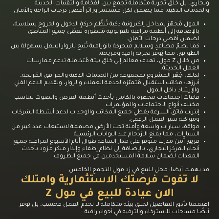
وتجاري، بل خلق تجربة متكاملة تجمع بين الفخامة والتقنيات الحديثة
والخدمات الذكية، مما يضمن لكل مستثمر وزائر أقصى درجات الراحة والأمان.
المول مُجهّز بمداخل إلكترونية ذكية تُنظّم حركة الدخول والخروج بسلاسة،
بالإضافة إلى أنظمة مراقبة تلفزيونية مُتطورة تُغطّي جميع المناطق
لضمان أقصى درجات الأمان.
كما يضمّ مصاعد وسلالم متحركة بانورامية تُتيح للزوار التنقل بسهولة بين
الطوابق، مما يُوفّر تجربة راقية ومريحة.
من خلال Z مول، تهدف معالم إلى خلق بيئة مُتكاملة تدعم ممارسات
العمل الحديثة.
لذلك، جُهّز المشروع بمجموعة من الخدمات الذكية والمرافق المُريحة،
أبرزها: مكاتب استقبال مُتميّزة لخدمة العملاء والزوار، وتقديم الدعم الفني
والإرشاد داخل المول.
قاعات اجتماعات مجهزة بالكامل بأحدث أنظمة العرض والصوت لتناسب
مختلف أنواع الاجتماعات والمؤتمرات.
إنترنت فائق السرعة يغطي جميع المكاتب والوحدات لدعم أنشطة الشركات
ومواكبة سير العمل الرقمي.
مواقف سيارات واسعة وآمنة تحت الأرض مصممة لاستيعاب عدد كبير من
السيارات، مما يمنع الازدحام عند البوابات الرئيسية.
فريق أمن مدرب متوفر على مدار الساعة طوال أيام الأسبوع لمراقبة جميع
أنحاء المركز التجاري، بالإضافة إلى نظام إطفاء وإنذار مبكر مزود بأحدث
المعدات لضمان سلامة المستخدمين في جميع الظروف.
قد يهمك أيضا:
محل للبيع في زد مول التجمع الخامس
لا تفوت فرصتك الاستثمارية وامتلك
الان عيادة للبيع في مول Z
اهتممنا بأدق التفاصيل لخلق بيئة متكاملة لا تخدم العمل فحسب، بل توفر
أيضًا مساحات للاسترخاء والترفيه في أجواء راقية.