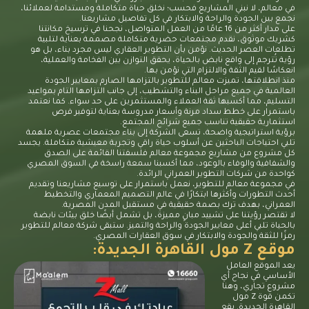
في معالم، لا نبني المشاريع فحسب؛ نخلق حياة متكاملة ومستدامة لعملائنا،
نجمع بين الجودة والراحة والابتكار في كل تفاصيل مشاريعنا.
على مدار أكثر من 16 عامًا من العمل المتواصل، نجحنا في ترسيخ مكانتنا
كشريك موثوق، نقدم مجتمعات حضرية متكاملة مصممة بعناية لتلبية
تطلعات العصر الحديث. نؤمن بأن التطوير العقاري ليس مجرد بناء، بل هو
رؤية تُترجم إلى واقع نابض بالحياة، يحقق التوازن بين الفخامة والعملية،
انعكاسًا لقيم الثقة والالتزام التي نؤمن بها.
منذ انطلاقتها، تميزت معالم للتطوير بالتزامها الصارم بمعايير الجودة
العالمية في جميع مراحل البناء والتشطيب، إلى جانب التزامها التام بمواعيد
التسليم، مما أكسبها ثقة العملاء والمستثمرين على حد سواء. كما نعتمد
باستمرار على خطط سداد مرنة وأسعار مدروسة بعناية لتوفير
فرص
استثمارية حقيقية
تناسب جميع شرائح المجتمع.
برؤية استراتيجية واضحة، تسعى الشركة إلى بناء مجتمعات عصرية ملهمة
تلبي احتياجات الباحثين عن أسلوب حياة راقي وتجربة معيشية متكاملة. يجسد
كل مشروع من مشاريع مجموعة معالم فلسفتنا القائمة على الصدق
والشفافية والوفاء بالوعود، مما أكسبنا سمعة راسخة في السوق المصري
كواحدة من شركات التطوير العمراني الرائدة.
في مجموعة معالم للتطوير، نعمل باستمرار على توسيع مشاريعنا وتقديم
أحدث التطورات وأكثرها ابتكارًا في عالم التصميم المعماري والتخطيط
العمراني، بهدف ترك بصمة حقيقية في مستقبل المدن المصرية.
لا تقتصر رؤيتنا على تشييد مبانٍ مميزة، بل تشمل أيضًا خلق بيئات نابضة
بالحياة تلبي أعلى معايير الجودة والراحة والتميز. ستبقى شركة معالم للتطوير
رمزًا للثقة والجودة والابتكار في سوق العقارات المصري.
موقع Z مول القاهرة الجديدة:
يعد الموقع العامل
الأساسي في نجاح أي
مشروع تجاري، وهنا
تكمن قوة
Z مول
القاهرة الجديدة
. يقع