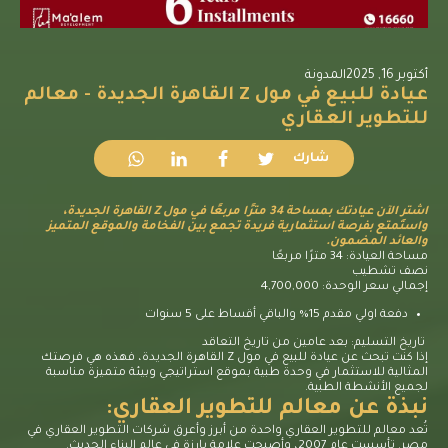
أكتوبر 16, 2025
المدونة
عيادة للبيع في مول Z القاهرة الجديدة - معالم
للتطوير العقاري
شارك
اشترِ الآن عيادتك بمساحة 34 مترًا مربعًا في مول Z القاهرة الجديدة،
واستمتع بفرصة استثمارية فريدة تجمع بين الفخامة والموقع المتميز
والعائد المضمون.
مساحة العيادة: 34 مترًا مربعًا
نصف تشطيب
إجمالي سعر الوحدة: 4,700,000
دفعة اولي مقدم 15% والباقي أقساط على 5 سنوات
تاريخ التسليم: بعد عامين من تاريخ التعاقد
إذا كنت تبحث عن عيادة للبيع في مول Z القاهرة الجديدة، فهذه هي فرصتك
المثالية للاستثمار في وحدة طبية بموقع استراتيجي وبيئة متميزة مناسبة
لجميع الأنشطة الطبية.
نبذة عن معالم للتطوير العقاري:
تُعد معالم للتطوير العقاري واحدة من أبرز وأعرق شركات التطوير العقاري في
مصر. تأسست عام 2007، وأصبحت علامة بارزة في عالم البناء الحديث.