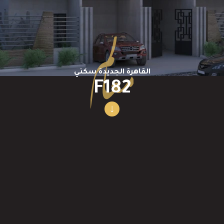
القاهرة الجديدة سكني
F182